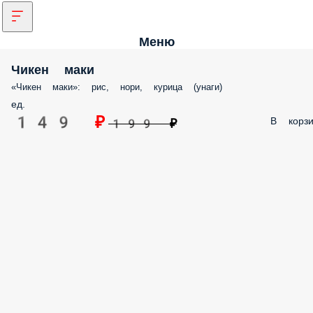
Меню
Чикен маки
«Чикен маки»: рис, нори, курица (унаги)
ед.
149 ₽
В корзи
199 ₽