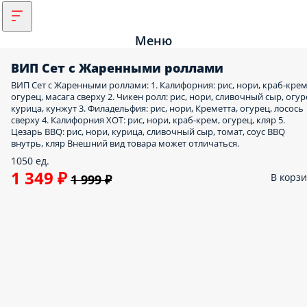
Меню
ВИП Сет с Жаренными роллами
ВИП Сет с Жаренными роллами: 1. Калифорния: рис, нори, краб-крем
огурец, масага сверху 2. Чикен ролл: рис, нори, сливочный сыр, огур
курица, кунжут 3. Филадельфия: рис, нори, Креметта, огурец, лосось
сверху 4. Калифорния ХОТ: рис, нори, краб-крем, огурец, кляр 5.
Цезарь BBQ: рис, нори, курица, сливочный сыр, томат, соус BBQ
внутрь, кляр Внешний вид товара может отличаться.
1050 ед.
1 349 ₽
В корз
1 999 ₽