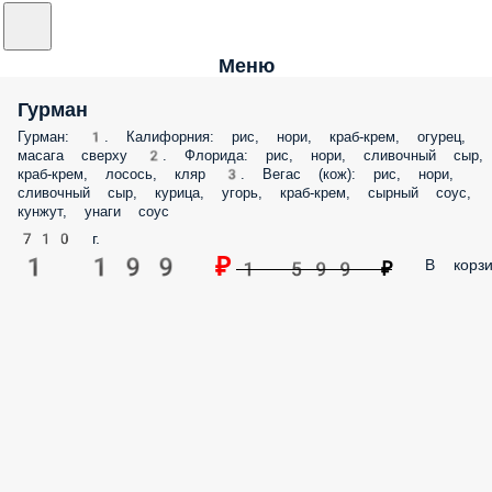
Меню
Гурман
Гурман: 1. Калифорния: рис, нори, краб-крем, огурец,
масага сверху 2. Флорида: рис, нори, сливочный сыр,
краб-крем, лосось, кляр 3. Вегас (кож): рис, нори,
сливочный сыр, курица, угорь, краб-крем, сырный соус,
кунжут, унаги соус
710 г.
1 199 ₽
В корзи
1 599 ₽