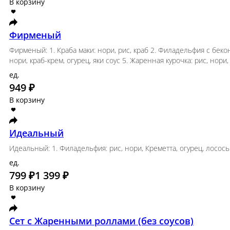
Картофель фри 150 гр
Тонкий и хрустящий картофель, от самого известн
150 г.
149 ₽
249 ₽
В корзину
Фирменый
Фирменый: 1. Краба маки: нори, рис, краб 2. Фи
огурец, масага сверху 4. Запеченая Калифорния (
огурец, кляр
ед.
949 ₽
В корзину
Идеальный