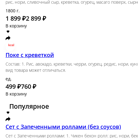
Премиум Два
Премиум 2: 1. Филадельфия: рис, нори, Креметта
Тамаго ролл: рис, нори, сливочный сыр, курица, о
5. Филадельфия ХОТ: рис, нори, сливочный сыр, л
масаго поверх, сырный соус; 7. Запеченая Филаде
1800 г.
1 899 ₽
2 899 ₽
В корзину
Поке с креветкой
Состав: 1. Рис, авокадо, креветки, черри, огур
- 11, 03г Углеводы - 48, 8г Белок - 20, 
ед.
499 ₽
760 ₽
В корзину