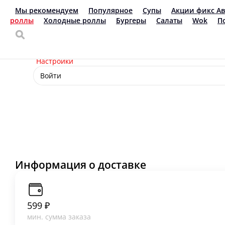
Доставка еды
Сыктывкар
563607
Ваш язык
ru
Настройки
Войти
Информация о доставке
599 ₽
мин. сумма заказа