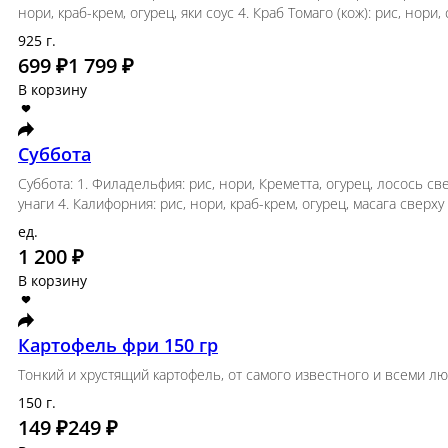
Популярное
Сет с Запеченными роллами (без соу
Сет с Запеченными роллами: 1. Чикен бекон ролл
огурец, курица, кунжут 3. Запеченая Калифорния 
тамаго, краб соус
925 г.
699 ₽
1 799 ₽
В корзину
Суббота
Суббота: 1. Филадельфия: рис, нори, Креметта, о
сливочный сыр, курица, огурец, блинчик тамаго с
сливочный сыр, огурец, курица, кунжут 6. Филаде
ед.
1 200 ₽
В корзину