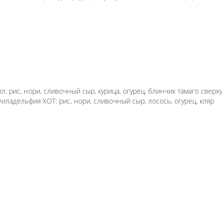
кунжут 2. Чикен ролл: рис, нори, сливочный сыр,
аб Томаго (кож): рис, нори, сливочный сыр, омлет
еветка, огурец сверху 3. Тамаго ролл: рис, нори,
урец, масага сверху 5. Чикен ролл: рис, нори,
, кляр