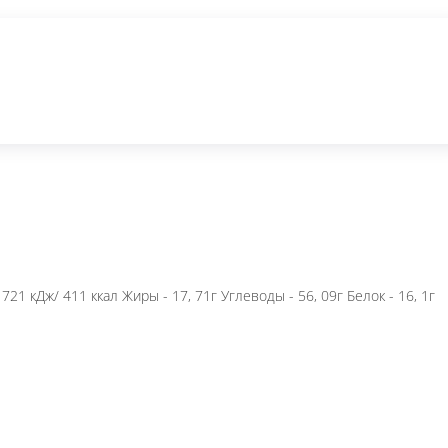
Премиум сеты
Жареные роллы
Запеченные роллы
Холодные
етическая ценность/калорийность - 1721 кДж/ 411 к
ся.