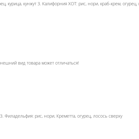
реветка, огурец сверху 3. Жареная креветка: рис, но
: рис, нори, сливочный сыр, огурец, курица, кунжут
ый сыр, томат, соус BBQ внутрь, кляр Внешний вид