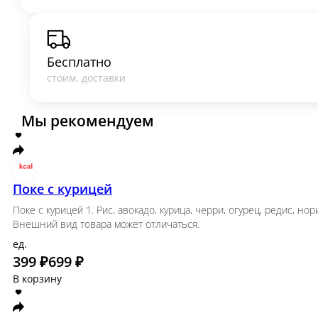
Бесплатно
стоим. доставки
Мы рекомендуем
Популярное
Супы
Акции фикс Авгус
роллы
Бургеры
Салаты
Wok
Поке
Суши
Маки
Закуски/Питас
На
Мы рекомендуем
Поке с курицей
Поке с курицей 1. Рис, авокадо, курица, черри,
Жиры - 17, 71г Углеводы - 56, 09г Белок 
ед.
399 ₽
699 ₽