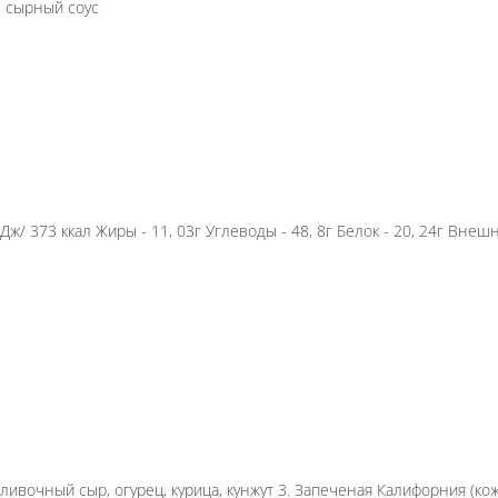
, нори, лосось, огурец, Креметта, масага сверху 3
очка: рис, нори, сливочный сыр, курица, огурец, кляр
еткой: рис, нори, сливочный сыр, креветка, огурец,
кая ценность/калорийность - 1558 кДж/ 373 ккал Жи