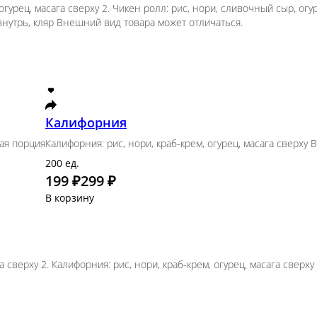
 огурец, лосось сверху 2. Нагасаки: рис, Креметта, к
ов)
ори, краб-крем, огурец, масага сверху 2. Чикен ролл
ц, кляр 4. Цезарь BBQ: рис, нори, курица, сливочн