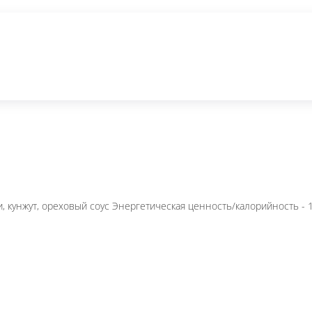
т
Сеты на каждый день (акция)
Сеты и Комбо Новинки
питки
Десерты
Соусы
 огурец, редис, нори, кунжут, ореховый соус Энерг
- 16, 1г Внешний вид товара может отличать