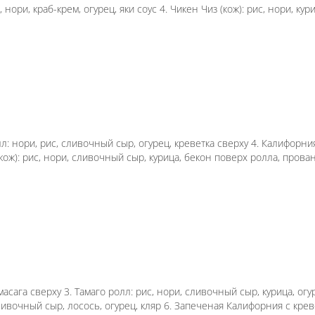
3. Запеченая Калифорния (кож): рис, нори, краб-кре
, унаги соус 5. Жаренная курочка: рис, нори, сливоч
, креветка, огурец сверху 3. Эби ролл: нори, рис,
реная креветка: рис, нори, сливочный сыр, креветка,
, прованс соус 7. Запеченая Филадельфия (кож): рис,