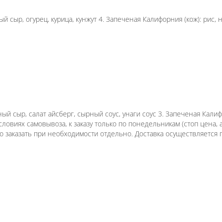
а 3. Чикен ролл: рис, нори, сливочный сыр, огурец,
рочка: рис, нори, сливочный сыр, курица, огурец, кл
Чиз (кож): рис, нори, курица, сливочный сыр, салат
оус 4. Греческий запеченый: рис, нори, огурец, пере
ена, акции не действуют). К сету Вы можете приобре
заказать при необходимости отдельно. Доставка