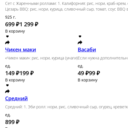
Идеальный: 1. Филадельфия: рис, нори, Креметта,
сливочный сыр, креветка, огурец, кляр
ед.
799 ₽
1 399 ₽
В корзину
Сет с Жаренными роллами (без соус
Сет с Жаренными роллами: 1. Калифорния: рис, н
3. Калифорния ХОТ: рис, нори, краб-крем, огуре
товара может отличаться.
925 г.
699 ₽
1 299 ₽
В корзину
Чикен маки
«Чикен маки»: рис, нори, курица (унаги)
ед.