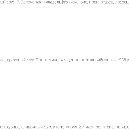
, огурец, лосось сверху 2. Филадельфия в икре: рис
гурец, блинчик тамаго сверху, унаги 4. Жаренная кур
осось, огурец, кляр 6. Запеченая Калифорния с крев
льфия (кож): рис, нори, огурец, лосось, сырный соус
ец, редис, нори, кунжут, ореховый соус Энергетичес
24г Внешний вид товара может отличаться.