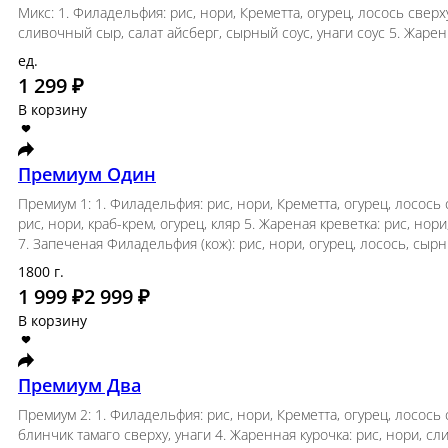
В корзину
Микс
Микс: 1. Филадельфия: рис, нори, Креметта, огур
огурец, яки соус 4. Чикен Чиз (кож): рис, нори,
сыр, курица, огурец, кляр
ед.
1 299 ₽
В корзину
Премиум Один
Премиум 1: 1. Филадельфия: рис, нори, Креметта
сливочный сыр, огурец, креветка сверху 4. Калиф
огурец, кляр 6. Чикен бекон запеченый (кож): ри
нори, огурец, лосось, сырный соус
1800 г.
1 999 ₽
2 999 ₽
В корзину