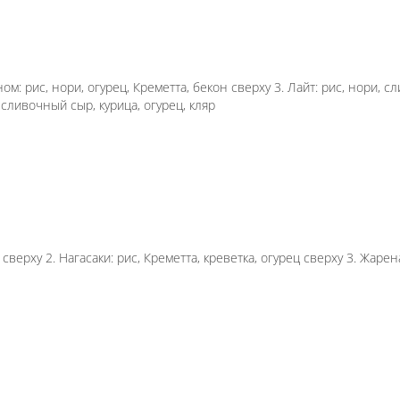
ого и всеми любимого производителя :)
ладельфия с беконом: рис, нори, огурец, Креметта,
кож): рис, нори, краб-крем, огурец, яки соус 5. Жар