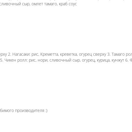
сов)
: рис, нори, бекон, курица, сливочный сыр, унаги, 
(кож): рис, нори, краб-крем, огурец, яки соус 4. Кр
гурец, лосось сверху 2. Нагасаки: рис, Креметта, кр
верху, унаги 4. Калифорния: рис, нори, краб-крем, ог
льфия ХОТ: рис, нори, сливочный сыр, лосось, огурец