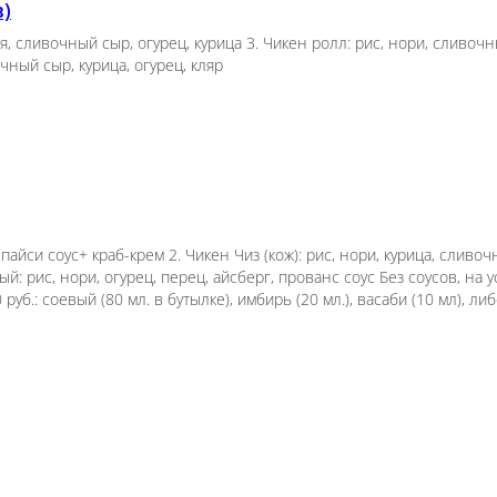
 без соусов)
ая курочка: тортилья, сливочный сыр, огурец, куриц
ис, нори, краб-крем, огурец, яки соус 5. Жаренная ку
без соусов)
чный сыр, масага, спайси соус+ краб-крем 2. Чикен 
алифорния (кож): рис, нори, краб-крем, огурец, яки с
амовывоза, к заказу только по понедельникам (стоп ц
утылке), имбирь (20 мл.), васаби (10 мл), либо 
от 250 руб.).