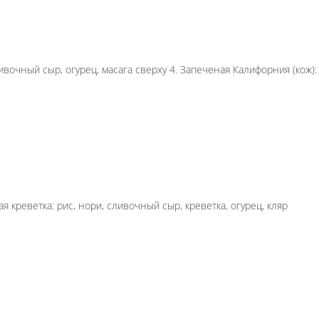
 бекон сверху 3. Лайт: рис, нори, сливочный сыр,
енная курочка: рис, нори, сливочный сыр, курица,