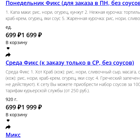
В корзину
Понедельник Фикс (для заказа в ПН,
1. Капа маки: рис, нори, огурец, кунжут 2. Нежн
курица, кунжут 4. Запеченая Калифорния (кож): р
ед.
699 ₽
1 699 ₽
В корзину
Среда Фикс (к заказу только в СР, 
Среда Фикс 1. Хот Краб (кож): рис, нори, сливо
айсберг, сырный соус, унаги соус 3. Запеченая К
айсберг, прованс соус Без соусов, на условиях с
набор соусов за 100 руб.: соевый (80 мл. в б
осуществляется по тарифам курьерской службы (
920 г.
699 ₽
1 999 ₽